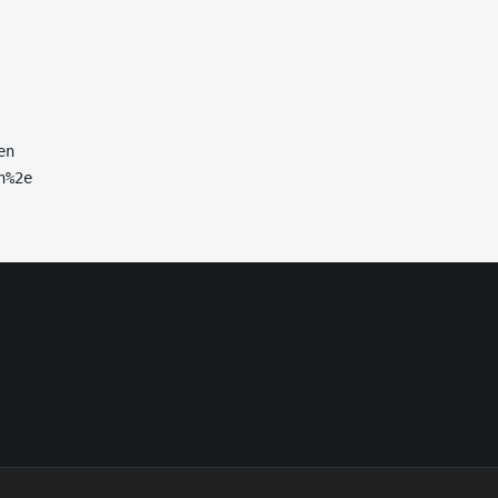
n

%2e
